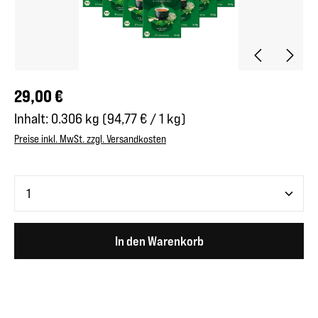
Regulärer Preis:
29,00 €
Inhalt:
0.306 kg
(94,77 € / 1 kg)
Preise inkl. MwSt. zzgl. Versandkosten
Produkt Anzahl: Gib den gewünschten Wert ein oder benutze 
In den Warenkorb