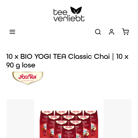
Zum Hauptinhalt springen
Warenk
10 x BIO YOGI TEA Classic Chai | 10 x
90 g lose
Bildergalerie überspringen