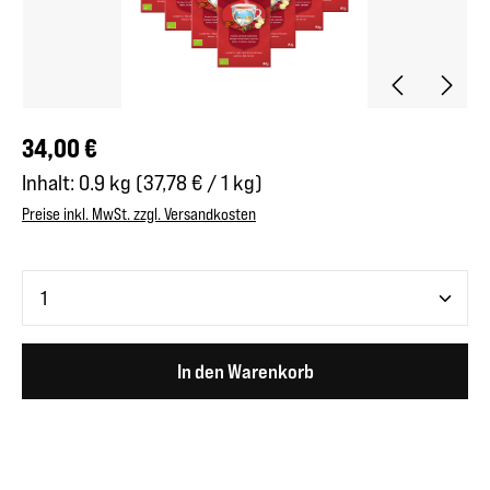
Regulärer Preis:
34,00 €
Inhalt:
0.9 kg
(37,78 € / 1 kg)
Preise inkl. MwSt. zzgl. Versandkosten
Produkt Anzahl: Gib den gewünschten Wert ein oder benutze 
In den Warenkorb