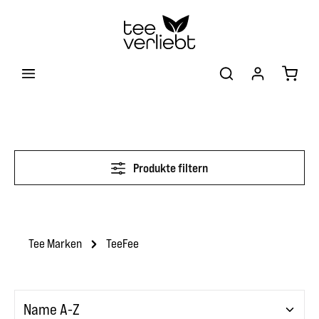
Zum Hauptinhalt springen
Warenk
Produkte filtern
Tee Marken
TeeFee