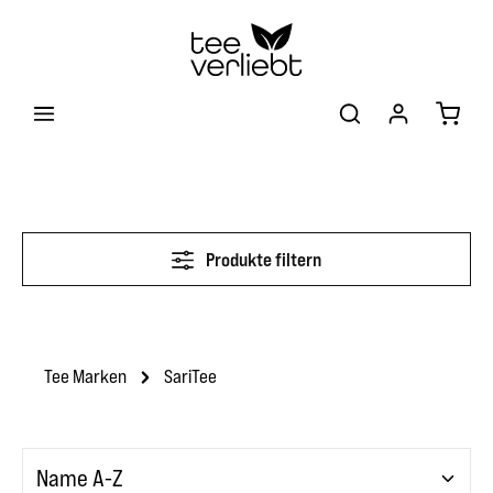
Zum Hauptinhalt springen
Warenk
Produkte filtern
Tee Marken
SariTee