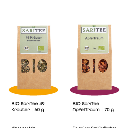
BIO SariTee 49
BIO SariTee
Kräuter | 60 g
ApfelTraum | 70 g