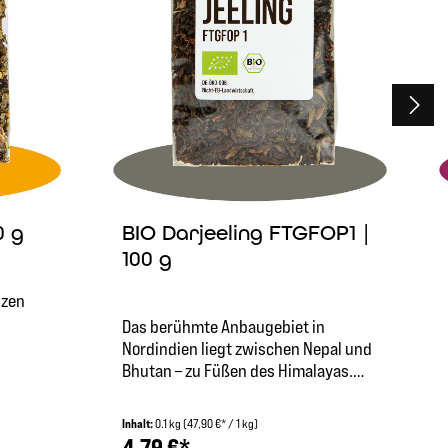
0 g
BIO Darjeeling FTGFOP1 |
100 g
nzen
n
Das berühmte Anbaugebiet in
Nordindien liegt zwischen Nepal und
ren:
Bhutan – zu Füßen des Himalayas.
ist
Seit 1841 wird hier auf über 2000
einen
Metern Höhe feiner Tee hergestellt.
Inhalt:
0.1 kg
(47,90 €* / 1 kg)
,
In dieser Höhe wird in erster Linie die
4,79 €*