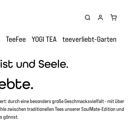
Warenkor
TeeFee
YOGI TEA
teeverliebt-Garten
st und Seele.
ebte.
tert: durch eine besonders große Geschmacksvielfalt - mit über
hle zwischen traditionellen Tees unserer SoulMate-Edition und
es gönnst.