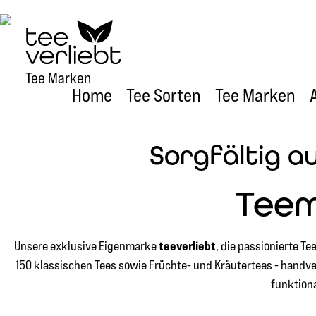
um Hauptinhalt springen
Zur Hauptnavigation springen
Bildergalerie überspringen
Tee Marken
Home
Tee Sorten
Tee Marken
Sorgfältig a
Teem
teeverliebt
Unsere exklusive Eigenmarke
, die passionierte T
150 klassischen Tees sowie Früchte- und Kräutertees - handve
funktiona