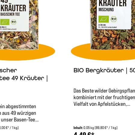
BIO Bergkräuter | 5
ischer
tee 49 Kräuter |
Das Beste wilder Gebirgspfla
kombiniert mit der fruchtige
Vielfalt von Apfelstücken,
fein abgestimmten
Orangenschalen und Weinbee
n aus 49 würzigen
Unsere Bergkräutermischung 
t unser Basen-Tee
angenehm würzig und bringt 
im Rahmen von
1,00 €* / 1 kg)
Inhalt:
0.05 kg
(89,80 €* / 1 kg)
Hauch Süße mit. Pfefferminze
ungs- und Fastenkuren
4,49 €*