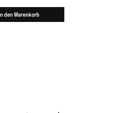
en Wert ein oder benutze die Schaltflächen um d
In den Warenkorb