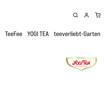
Warenkor
TeeFee
YOGI TEA
teeverliebt-Garten