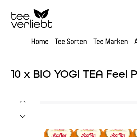
um Hauptinhalt springen
Zur Hauptnavigation springen
Home
Tee Sorten
Tee Marken
10 x BIO YOGI TEA Feel P
Bildergalerie überspringen