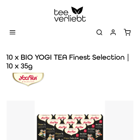
Zum Hauptinhalt springen
Warenk
10 x BIO YOGI TEA Finest Selection |
10 x 35g
Bildergalerie überspringen