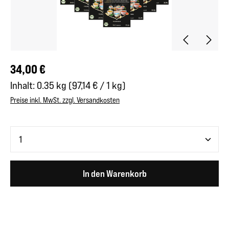
Regulärer Preis:
34,00 €
Inhalt:
0.35 kg
(97,14 € / 1 kg)
Preise inkl. MwSt. zzgl. Versandkosten
Produkt Anzahl: Gib den gewünschten Wert ein oder benutze 
In den Warenkorb