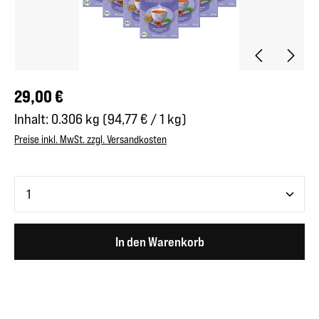
Regulärer Preis:
29,00 €
Inhalt:
0.306 kg
(94,77 € / 1 kg)
Preise inkl. MwSt. zzgl. Versandkosten
Produkt Anzahl: Gib den gewünschten Wert ein oder benutze 
In den Warenkorb