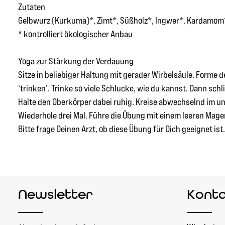
Zutaten
Gelbwurz (Kurkuma)*, Zimt*, Süßholz*, Ingwer*, Kardamom*,
* kontrolliert ökologischer Anbau
Yoga zur Stärkung der Verdauung
Sitze in beliebiger Haltung mit gerader Wirbelsäule. Forme d
‘trinken’. Trinke so viele Schlucke, wie du kannst. Dann s
Halte den Oberkörper dabei ruhig. Kreise abwechselnd im u
Wiederhole drei Mal. Führe die Übung mit einem leeren Mage
Bitte frage Deinen Arzt, ob diese Übung für Dich geeignet ist.
Newsletter
Kont