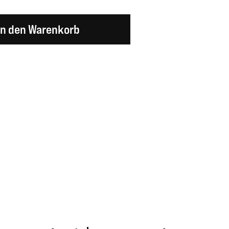
en Wert ein oder benutze die Schaltflächen um d
In den Warenkorb