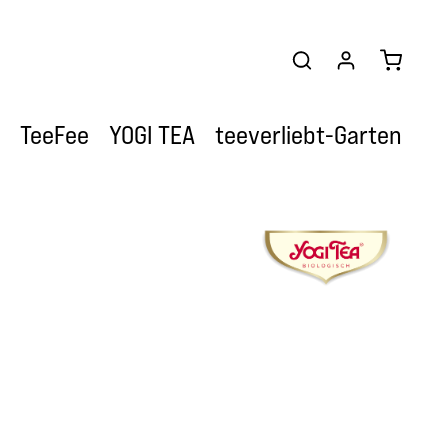
Warenkor
TeeFee
YOGI TEA
teeverliebt-Garten