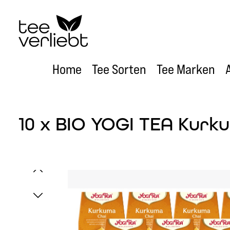
um Hauptinhalt springen
Zur Hauptnavigation springen
Home
Tee Sorten
Tee Marken
10 x BIO YOGI TEA Kurku
Bildergalerie überspringen