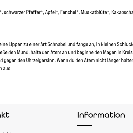
 schwarzer Pfeffer*, Apfel*, Fenchel*, Muskatblüte*, Kakaoscha
eine Lippen zu einer Art Schnabel und fange an, in kleinen Schluc
chließe den Mund, halte den Atem an und beginne den Magen in Kr
nd gegen den Uhrzeigersinn. Wenn du den Atem nicht länger halte
n aus.
akt
Information