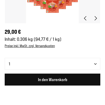
Regulärer Preis:
29,00 €
Inhalt:
0.306 kg
(94,77 € / 1 kg)
Preise inkl. MwSt. zzgl. Versandkosten
Produkt Anzahl: Gib den gewünschten Wert ein oder benutze 
In den Warenkorb