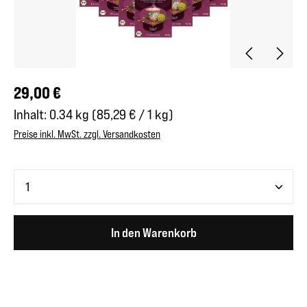
Regulärer Preis:
29,00 €
Inhalt:
0.34 kg
(85,29 € / 1 kg)
Preise inkl. MwSt. zzgl. Versandkosten
Produkt Anzahl: Gib den gewünschten Wert ein oder benutze 
In den Warenkorb