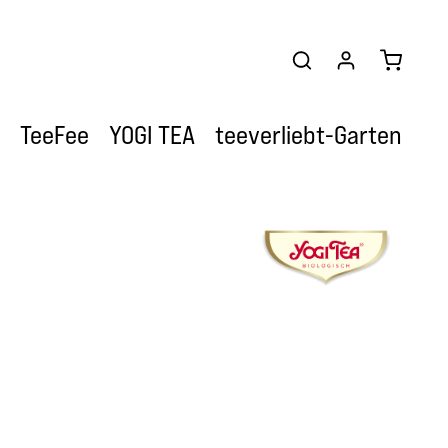
Warenkor
TeeFee
YOGI TEA
teeverliebt-Garten