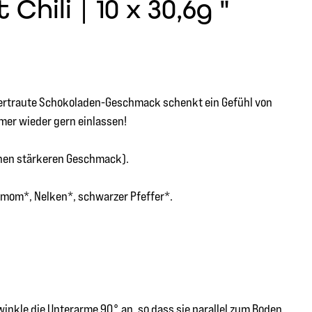
hili | 10 x 30,6g "
r vertraute Schokoladen-Geschmack schenkt ein Gefühl von
mmer wieder gern einlassen!
inen stärkeren Geschmack).
damom*, Nelken*, schwarzer Pfeffer*.
winkle die Unterarme 90° an, so dass sie parallel zum Boden