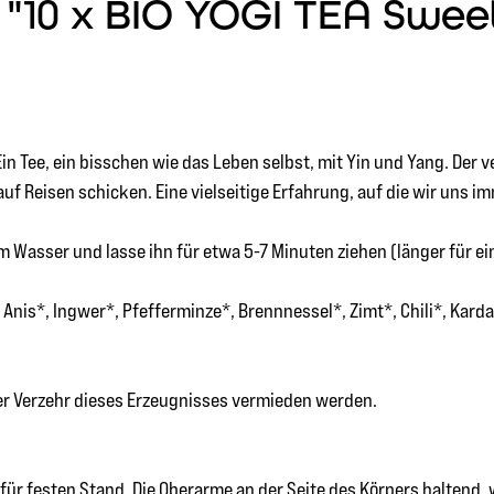
10 x BIO YOGI TEA Sweet C
 Ein Tee, ein bisschen wie das Leben selbst, mit Yin und Yang. De
uf Reisen schicken. Eine vielseitige Erfahrung, auf die wir uns i
 Wasser und lasse ihn für etwa 5-7 Minuten ziehen (länger für e
Anis*, Ingwer*, Pfefferminze*, Brennnessel*, Zimt*, Chili*, Kar
ger Verzehr dieses Erzeugnisses vermieden werden.
ür festen Stand. Die Oberarme an der Seite des Körpers haltend, 