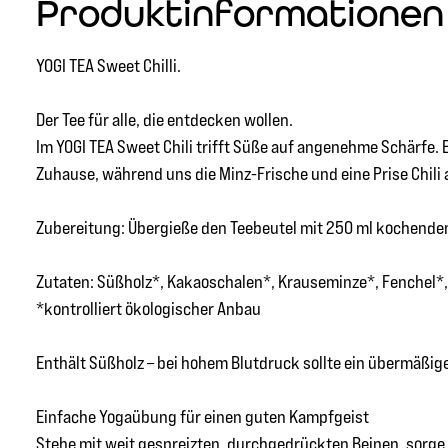
Produktinformationen "
YOGI TEA Sweet Chilli.
Der Tee für alle, die entdecken wollen.
Im YOGI TEA Sweet Chili trifft Süße auf angenehme Schärfe.
Zuhause, während uns die Minz-Frische und eine Prise Chili a
Zubereitung: Übergieße den Teebeutel mit 250 ml kochendem
Zutaten: Süßholz*, Kakaoschalen*, Krauseminze*, Fenchel*, 
*kontrolliert ökologischer Anbau
Enthält Süßholz – bei hohem Blutdruck sollte ein übermäßi
Einfache Yogaübung für einen guten Kampfgeist
Stehe mit weit gespreizten, durchgedrückten Beinen, sorge f