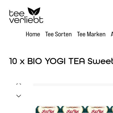
um Hauptinhalt springen
Zur Hauptnavigation springen
Home
Tee Sorten
Tee Marken
10 x BIO YOGI TEA Sweet 
Bildergalerie überspringen