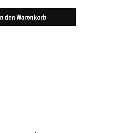
en Wert ein oder benutze die Schaltflächen um d
In den Warenkorb