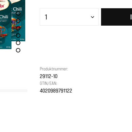
Produkt Anzahl: Gib den gewünscht
Produktnummer:
29112-10
GTIN/EAN:
4020989791122