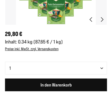
Regulärer Preis:
29,80 €
Inhalt:
0.34 kg
(87,65 € / 1 kg)
Preise inkl. MwSt. zzgl. Versandkosten
Produkt Anzahl: Gib den gewünschten Wert ein oder benutze 
In den Warenkorb