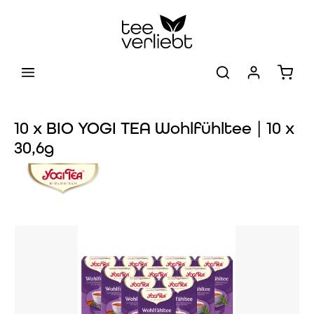
Zum Hauptinhalt springen
Warenk
10 x BIO YOGI TEA Wohlfühltee | 10 x
30,6g
Bildergalerie überspringen