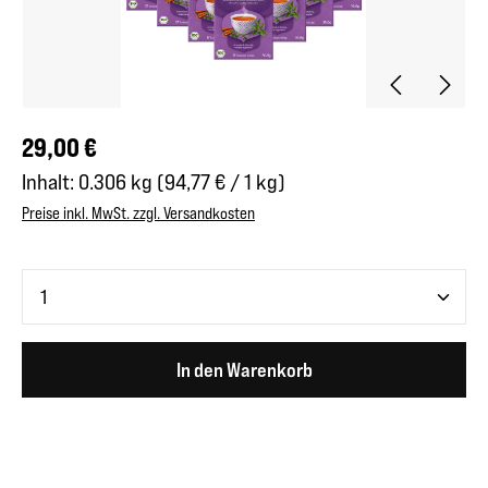
Regulärer Preis:
29,00 €
Inhalt:
0.306 kg
(94,77 € / 1 kg)
Preise inkl. MwSt. zzgl. Versandkosten
Produkt Anzahl: Gib den gewünschten Wert ein oder benutze 
In den Warenkorb