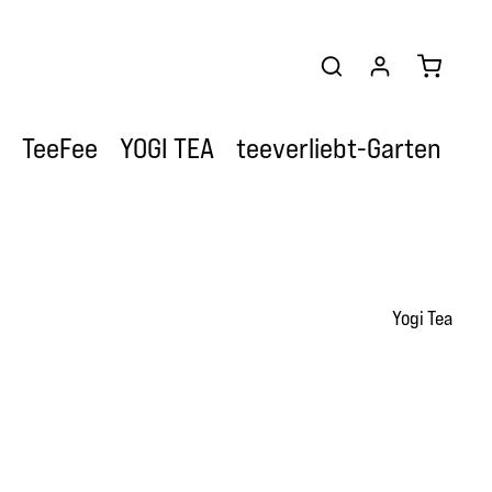
Warenkor
TeeFee
YOGI TEA
teeverliebt-Garten
Yogi Tea