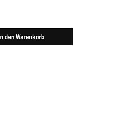
en Wert ein oder benutze die Schaltflächen um d
In den Warenkorb