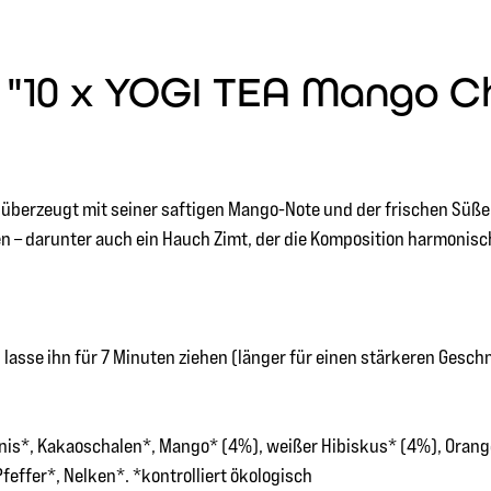
"10 x YOGI TEA Mango Ch
ai überzeugt mit seiner saftigen Mango-Note und der frischen Süß
 – darunter auch ein Hauch Zimt, der die Komposition harmonisch 
asse ihn für 7 Minuten ziehen (länger für einen stärkeren Gesch
Anis*, Kakaoschalen*, Mango* (4%), weißer Hibiskus* (4%), Oran
feffer*, Nelken*. *kontrolliert ökologisch