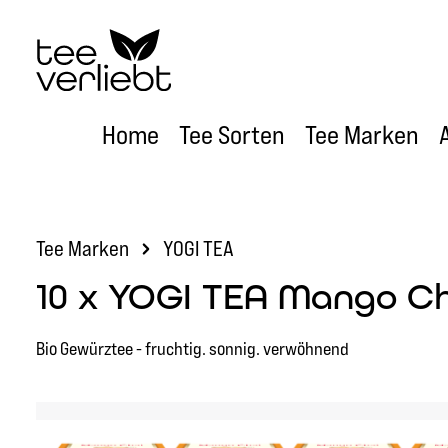
um Hauptinhalt springen
Zur Hauptnavigation springen
Home
Tee Sorten
Tee Marken
Tee Marken
YOGI TEA
10 x YOGI TEA Mango Ch
Bio Gewürztee - fruchtig. sonnig. verwöhnend
Bildergalerie überspringen