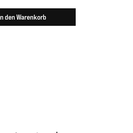
en Wert ein oder benutze die Schaltflächen um d
In den Warenkorb