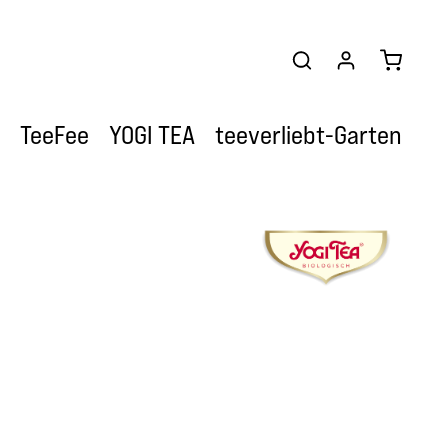
Warenkor
TeeFee
YOGI TEA
teeverliebt-Garten