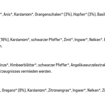
lz*, Anis*, Kardamom*, Orangenschalen* (3%), Hopfen* (3%), Basi
(19%), Kardamom*, schwarzer Pfeffer*, Zimt*, Ingwer*, Nelken*. E
n.
inze*, Himbeerblätter*, schwarzer Pfeffer*, Angelikawurzelextrak
 Erzeugnisses vermieden werden.
, Oregano* (8%), Kardamom*, Zitronengras*, Ingwer*, Nelken*, Zi