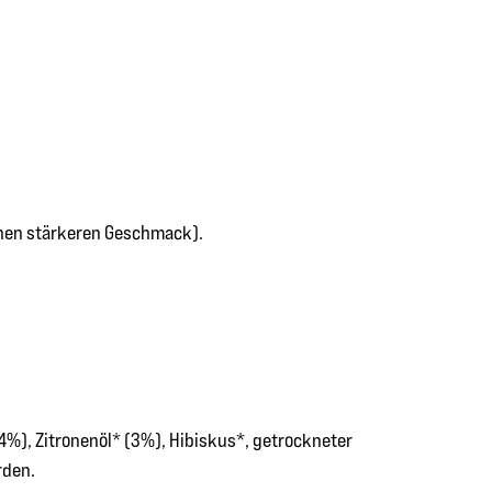
inen stärkeren Geschmack).
4%), Zitronenöl* (3%), Hibiskus*, getrockneter
rden.