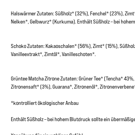
Halswärmer Zutaten: Süßholz* (32%), Fenchel* (23%), Zimt*
Nelken*, Gelbwurz* (Kurkuma). Enthält Süßholz – bei hohem
Schoko Zutaten: Kakaoschalen* (56%), Zimt* (15%), Süßholz
Vanilleextrakt*, Zimtöl*, Vanilleschoten*.
Grüntee Matcha Zitrone Zutaten: Grüner Tee* (Tencha* 43%,
Zitronensaft* (3%), Guarana*, Zitronenöl*, Zitronenverbene
*kontrolliert ökologischer Anbau
Enthält Süßholz – bei hohem Blutdruck sollte ein übermäßi