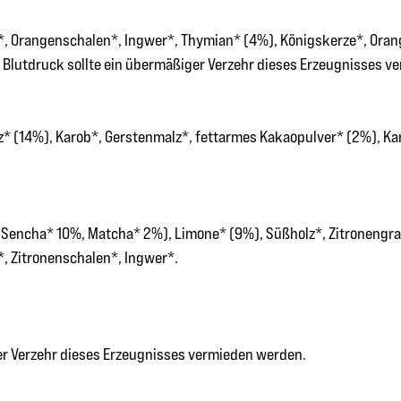
, Orangenschalen*, Ingwer*, Thymian* (4%), Königskerze*, Orang
 Blutdruck sollte ein übermäßiger Verzehr dieses Erzeugnisses v
* (14%), Karob*, Gerstenmalz*, fettarmes Kakaopulver* (2%), Ka
 Sencha* 10%, Matcha* 2%), Limone* (9%), Süßholz*, Zitronengra
*, Zitronenschalen*, Ingwer*.
ger Verzehr dieses Erzeugnisses vermieden werden.