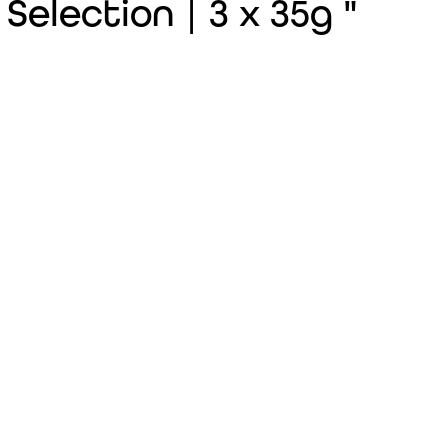
election | 3 x 35g "