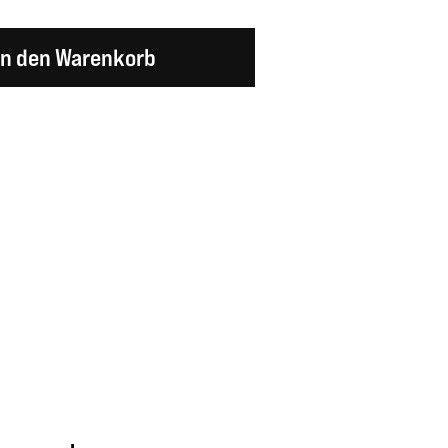
en Wert ein oder benutze die Schaltflächen um d
In den Warenkorb