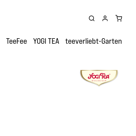
Warenkor
TeeFee
YOGI TEA
teeverliebt-Garten