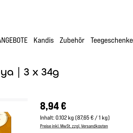
ANGEBOTE
Kandis
Zubehör
Teegeschenke
ya | 3 x 34g
Regulärer Preis:
8,94 €
Inhalt:
0.102 kg
(87,65 € / 1 kg)
Preise inkl. MwSt. zzgl. Versandkosten