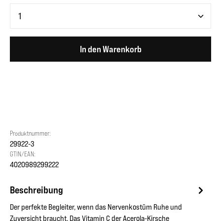
Produkt Anzahl: Gib den gewünschten Wert ein oder benutze 
In den Warenkorb
Produktnummer:
29922-3
GTIN/EAN:
4020989299222
Beschreibung
Der perfekte Begleiter, wenn das Nervenkostüm Ruhe und
Zuversicht braucht. Das Vitamin C der Acerola-Kirsche