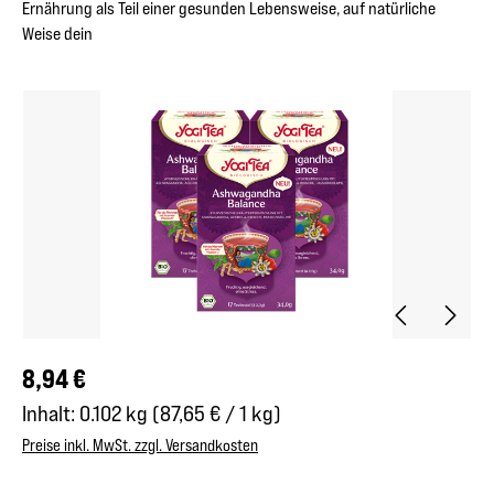
Ernährung als Teil einer gesunden Lebensweise, auf natürliche
Weise dein
Bildergalerie überspringen
Regulärer Preis:
8,94 €
Inhalt:
0.102 kg
(87,65 € / 1 kg)
Preise inkl. MwSt. zzgl. Versandkosten