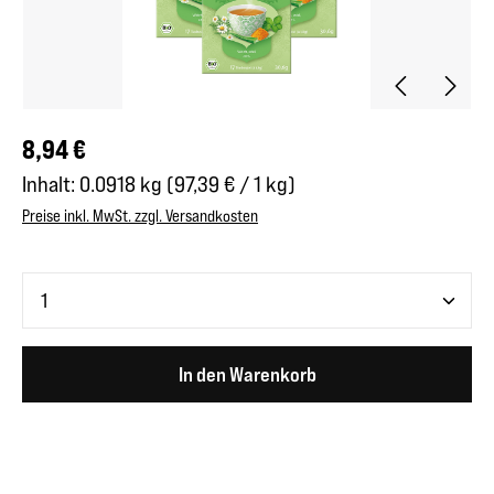
Regulärer Preis:
8,94 €
Inhalt:
0.0918 kg
(97,39 € / 1 kg)
Preise inkl. MwSt. zzgl. Versandkosten
Produkt Anzahl: Gib den gewünschten Wert ein oder benutze 
In den Warenkorb