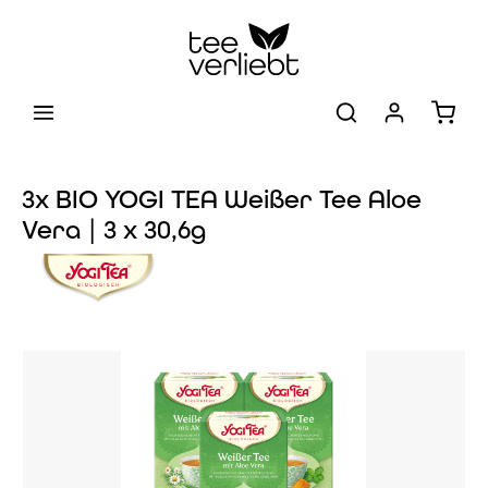
Zum Hauptinhalt springen
Warenk
3x BIO YOGI TEA Weißer Tee Aloe
Vera | 3 x 30,6g
Bildergalerie überspringen