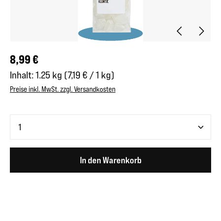
Regulärer Preis:
8,99 €
Inhalt:
1.25 kg
(7,19 € / 1 kg)
Preise inkl. MwSt. zzgl. Versandkosten
Produkt Anzahl: Gib den gewünschten Wert ein oder benutze 
In den Warenkorb