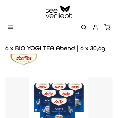
Zum Hauptinhalt springen
Warenk
6 x BIO YOGI TEA Abend | 6 x 30,6g
Bildergalerie überspringen