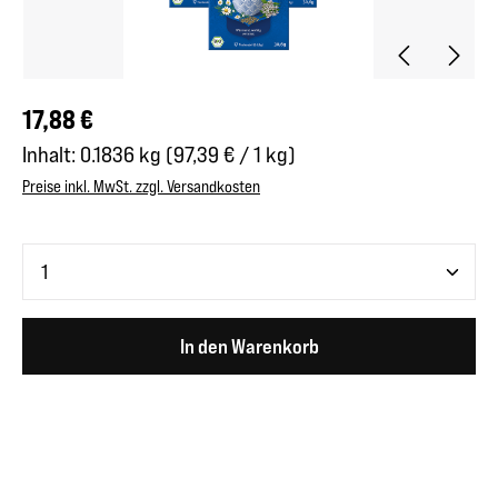
Regulärer Preis:
17,88 €
Inhalt:
0.1836 kg
(97,39 € / 1 kg)
Preise inkl. MwSt. zzgl. Versandkosten
Produkt Anzahl: Gib den gewünschten Wert ein oder benutze 
In den Warenkorb