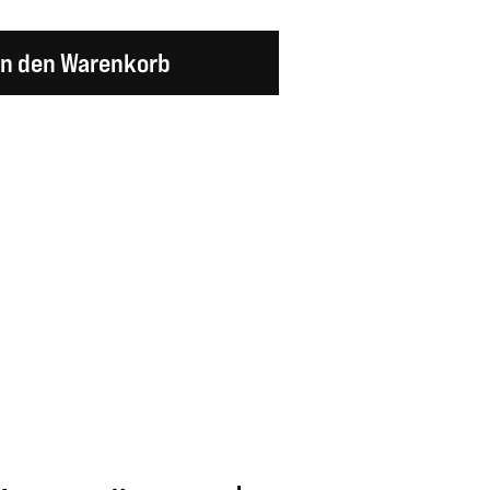
en Wert ein oder benutze die Schaltflächen um d
In den Warenkorb