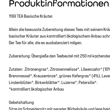
Produktinformationen "
YOGI TEA Basische Kräuter.
Allein die bewusste Zubereitung dieses Tees mit seinem Krä
basischer Kräuter aus kontrolliert ökologischem Anbau schm
Der Tee für alle, die es ausbalanciert mögen.
Zubereitung: Übergieße den Teebeutel mit 250 ml kochendem
Zutaten: Zitronengras*, Zitronenmelisse*, Löwenzahn* (10
Brennnessel*, Krauseminze*, grünes Hafergras* (4%), Laven
Lindenblüten*, Birkenblätter*, Luzerne*, Petersilie*.
*kontrolliert ökologischer Anbau
Gebetshaltung
Sitze im Schneidersitz mit gerader Wirbelsäule und lege bei