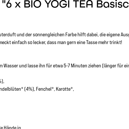
6 x BIO YOGI TEA Basisch
uterduft und der sonnengleichen Farbe hilft dabei, die eigene Au
eckt einfach so lecker, dass man gern eine Tasse mehr trinkt!
 Wasser und lasse ihn für etwa 5-7 Minuten ziehen (länger für e
%),
delblüten* (4%), Fenchel*, Karotte*,
de Hände in