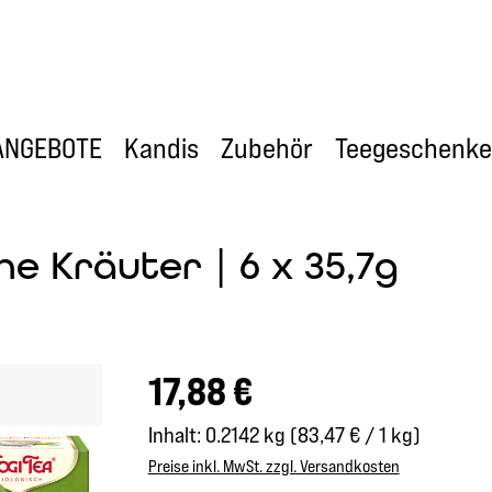
ANGEBOTE
Kandis
Zubehör
Teegeschenke
he Kräuter | 6 x 35,7g
Regulärer Preis:
17,88 €
Inhalt:
0.2142 kg
(83,47 € / 1 kg)
Preise inkl. MwSt. zzgl. Versandkosten