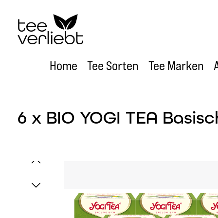
um Hauptinhalt springen
Zur Hauptnavigation springen
Home
Tee Sorten
Tee Marken
6 x BIO YOGI TEA Basisc
Bildergalerie überspringen