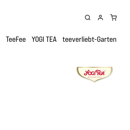
Warenkor
TeeFee
YOGI TEA
teeverliebt-Garten