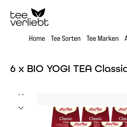
um Hauptinhalt springen
Zur Hauptnavigation springen
Home
Tee Sorten
Tee Marken
6 x BIO YOGI TEA Classic
Bildergalerie überspringen