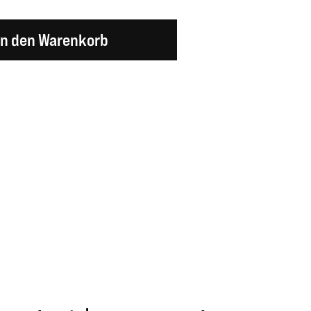
en Wert ein oder benutze die Schaltflächen um d
In den Warenkorb