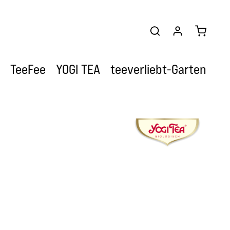
Warenkor
TeeFee
YOGI TEA
teeverliebt-Garten