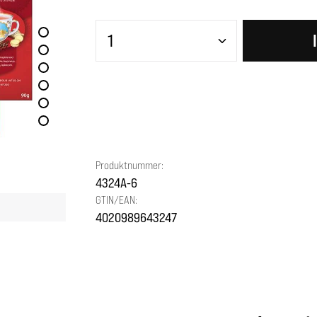
Produkt Anzahl: Gib den gewünscht
Produktnummer:
4324A-6
GTIN/EAN:
4020989643247