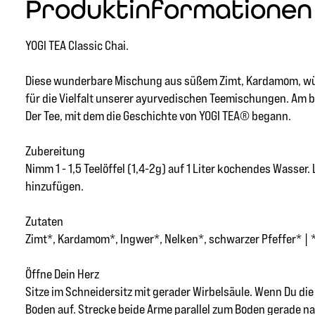
Produktinformationen "
YOGI TEA Classic Chai.
Diese wunderbare Mischung aus süßem Zimt, Kardamom, würz
für die Vielfalt unserer ayurvedischen Teemischungen. Am b
Der Tee, mit dem die Geschichte von YOGI TEA® begann.
Zubereitung
Nimm 1 - 1,5 Teelöffel (1,4-2g) auf 1 Liter kochendes Wasse
hinzufügen.
Zutaten
Zimt*, Kardamom*, Ingwer*, Nelken*, schwarzer Pfeffer* | *
Öffne Dein Herz
Sitze im Schneidersitz mit gerader Wirbelsäule. Wenn Du di
Boden auf. Strecke beide Arme parallel zum Boden gerade na