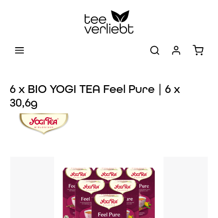
Zum Hauptinhalt springen
Warenk
6 x BIO YOGI TEA Feel Pure | 6 x
30,6g
Bildergalerie überspringen