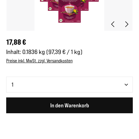
Regulärer Preis:
17,88 €
Inhalt:
0.1836 kg
(97,39 € / 1 kg)
Preise inkl. MwSt. zzgl. Versandkosten
Produkt Anzahl: Gib den gewünschten Wert ein oder benutze 
In den Warenkorb