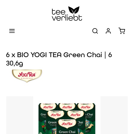
Zum Hauptinhalt springen
Warenk
6 x BIO YOGI TEA Green Chai | 6
30,6g
Bildergalerie überspringen