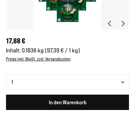
Regulärer Preis:
17,88 €
Inhalt:
0.1836 kg
(97,39 € / 1 kg)
Preise inkl. MwSt. zzgl. Versandkosten
Produkt Anzahl: Gib den gewünschten Wert ein oder benutze 
In den Warenkorb