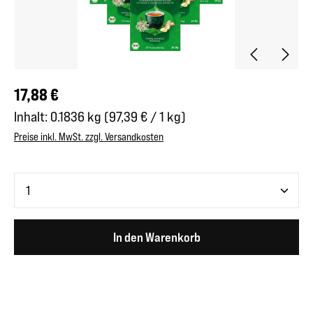
Regulärer Preis:
17,88 €
Inhalt:
0.1836 kg
(97,39 € / 1 kg)
Preise inkl. MwSt. zzgl. Versandkosten
Produkt Anzahl: Gib den gewünschten Wert ein oder benutze 
In den Warenkorb