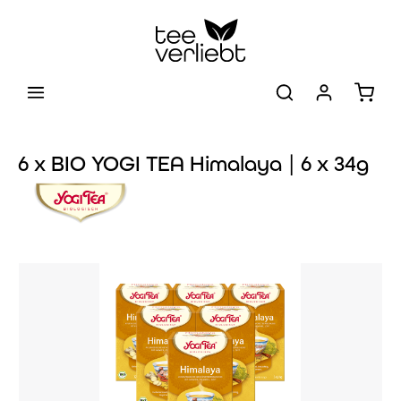
Zum Hauptinhalt springen
Warenk
6 x BIO YOGI TEA Himalaya | 6 x 34g
Bildergalerie überspringen