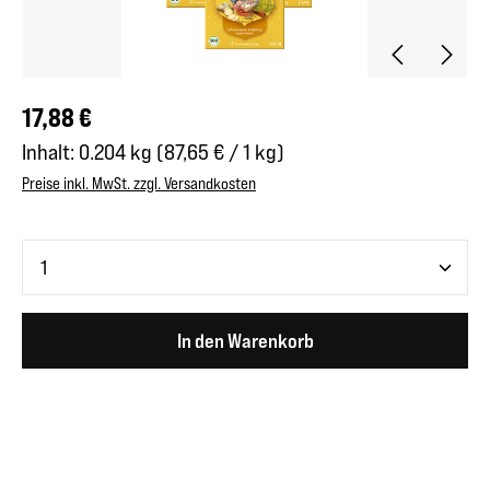
Regulärer Preis:
17,88 €
Inhalt:
0.204 kg
(87,65 € / 1 kg)
Preise inkl. MwSt. zzgl. Versandkosten
Produkt Anzahl: Gib den gewünschten Wert ein oder benutze 
In den Warenkorb