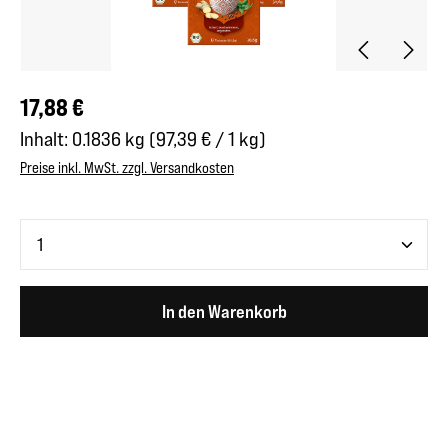
Regulärer Preis:
17,88 €
Inhalt:
0.1836 kg
(97,39 € / 1 kg)
Preise inkl. MwSt. zzgl. Versandkosten
Produkt Anzahl: Gib den gewünschten Wert ein oder benutze 
In den Warenkorb