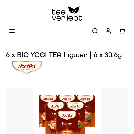
Zum Hauptinhalt springen
Warenk
6 x BIO YOGI TEA Ingwer | 6 x 30,6g
Bildergalerie überspringen