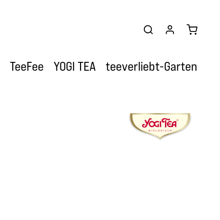
Warenkor
TeeFee
YOGI TEA
teeverliebt-Garten