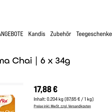
ANGEBOTE
Kandis
Zubehör
Teegeschenke
a Chai | 6 x 34g
Regulärer Preis:
17,88 €
Inhalt:
0.204 kg
(87,65 € / 1 kg)
Preise inkl. MwSt. zzgl. Versandkosten