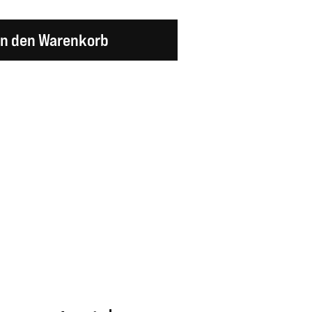
en Wert ein oder benutze die Schaltflächen um d
In den Warenkorb