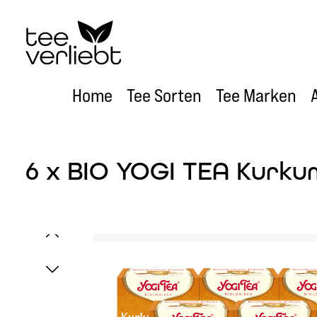
um Hauptinhalt springen
Zur Hauptnavigation springen
Home
Tee Sorten
Tee Marken
6 x BIO YOGI TEA Kurkum
Bildergalerie überspringen