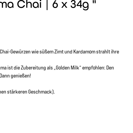
a Chai | 6 x 34g "
ren Chai-Gewürzen wie süßem Zimt und Kardamom strahlt ihre
ma ist die Zubereitung als „Golden Milk“ empfohlen: Den
 Dann genießen!
inen stärkeren Geschmack).