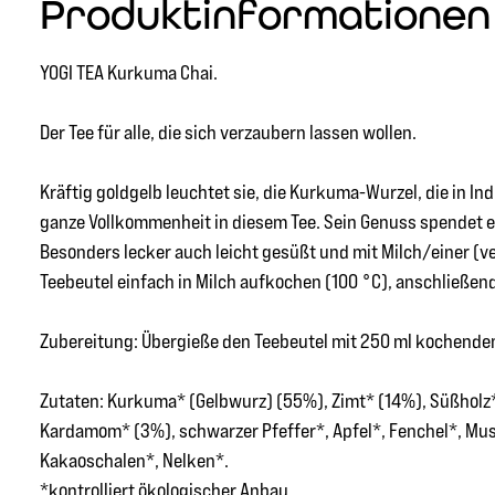
Produktinformationen 
YOGI TEA Kurkuma Chai.
Der Tee für alle, die sich verzaubern lassen wollen.
Kräftig goldgelb leuchtet sie, die Kurkuma-Wurzel, die in I
ganze Vollkommenheit in diesem Tee. Sein Genuss spendet
Besonders lecker auch leicht gesüßt und mit Milch/einer (v
Teebeutel einfach in Milch aufkochen (100 °C), anschließen
Zubereitung: Übergieße den Teebeutel mit 250 ml kochendem
Zutaten: Kurkuma* (Gelbwurz) (55%), Zimt* (14%), Süßholz*
Kardamom* (3%), schwarzer Pfeffer*, Apfel*, Fenchel*, Mu
Kakaoschalen*, Nelken*.
*kontrolliert ökologischer Anbau