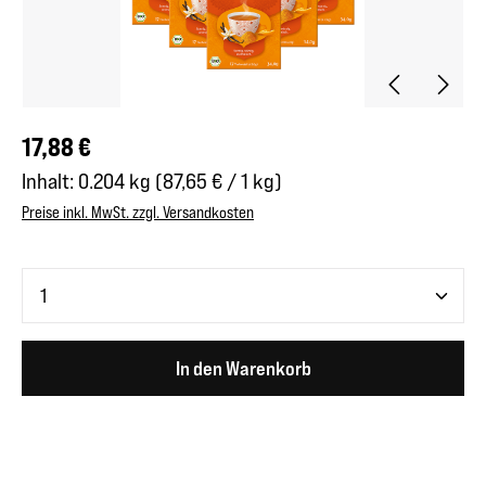
Regulärer Preis:
17,88 €
Inhalt:
0.204 kg
(87,65 € / 1 kg)
Preise inkl. MwSt. zzgl. Versandkosten
Produkt Anzahl: Gib den gewünschten Wert ein oder benutze 
In den Warenkorb