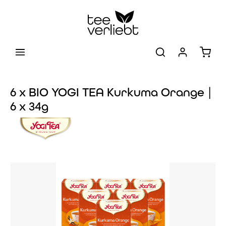
Zum Hauptinhalt springen
Warenk
6 x BIO YOGI TEA Kurkuma Orange |
6 x 34g
Bildergalerie überspringen