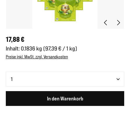
Regulärer Preis:
17,88 €
Inhalt:
0.1836 kg
(97,39 € / 1 kg)
Preise inkl. MwSt. zzgl. Versandkosten
Produkt Anzahl: Gib den gewünschten Wert ein oder benutze 
In den Warenkorb