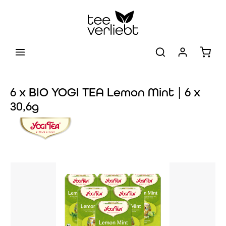
Zum Hauptinhalt springen
Warenk
6 x BIO YOGI TEA Lemon Mint | 6 x
30,6g
Bildergalerie überspringen