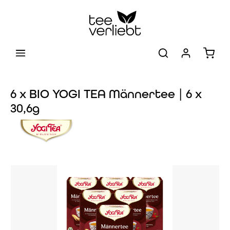
Zum Hauptinhalt springen
Warenk
6 x BIO YOGI TEA Männertee | 6 x
30,6g
Bildergalerie überspringen