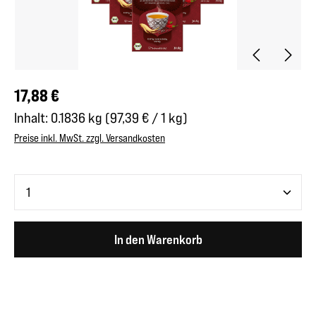
Regulärer Preis:
17,88 €
Inhalt:
0.1836 kg
(97,39 € / 1 kg)
Preise inkl. MwSt. zzgl. Versandkosten
Produkt Anzahl: Gib den gewünschten Wert ein oder benutze 
In den Warenkorb