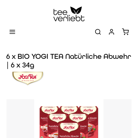
Zum Hauptinhalt springen
Warenk
6 x BIO YOGI TEA Natürliche Abwehr
| 6 x 34g
Bildergalerie überspringen