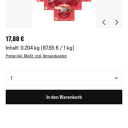
Regulärer Preis:
17,88 €
Inhalt:
0.204 kg
(87,65 € / 1 kg)
Preise inkl. MwSt. zzgl. Versandkosten
Produkt Anzahl: Gib den gewünschten Wert ein oder benutze 
In den Warenkorb