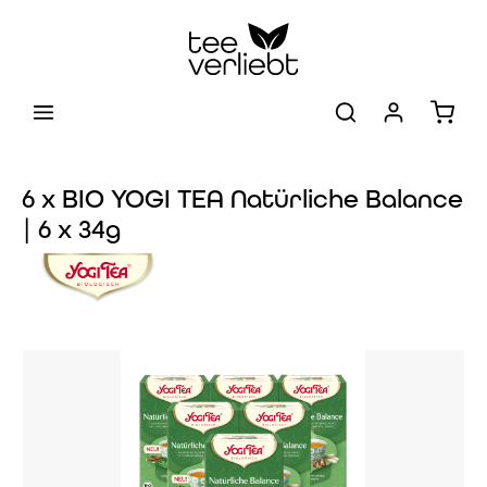
Zum Hauptinhalt springen
Warenk
6 x BIO YOGI TEA Natürliche Balance
| 6 x 34g
Bildergalerie überspringen