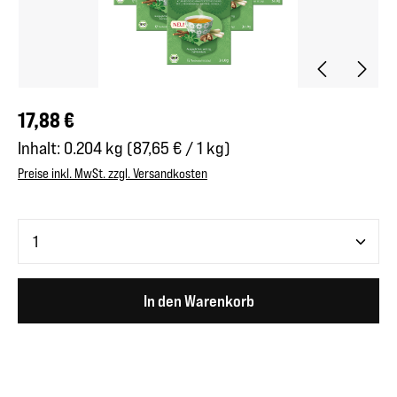
Regulärer Preis:
17,88 €
Inhalt:
0.204 kg
(87,65 € / 1 kg)
Preise inkl. MwSt. zzgl. Versandkosten
Produkt Anzahl: Gib den gewünschten Wert ein oder benutze 
In den Warenkorb