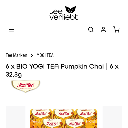
Zum Hauptinhalt springen
Warenk
Tee Marken
YOGI TEA
6 x BIO YOGI TEA Pumpkin Chai | 6 x
32,3g
Bildergalerie überspringen