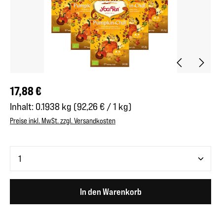
Regulärer Preis:
17,88 €
Inhalt:
0.1938 kg
(92,26 € / 1 kg)
Preise inkl. MwSt. zzgl. Versandkosten
Produkt Anzahl: Gib den gewünschten Wert ein oder benutze 
In den Warenkorb