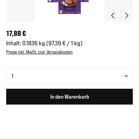
Regulärer Preis:
17,88 €
Inhalt:
0.1836 kg
(97,39 € / 1 kg)
Preise inkl. MwSt. zzgl. Versandkosten
Produkt Anzahl: Gib den gewünschten Wert ein oder benutze 
In den Warenkorb