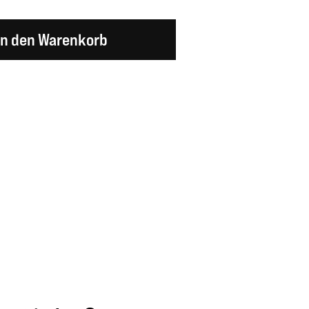
en Wert ein oder benutze die Schaltflächen um d
In den Warenkorb