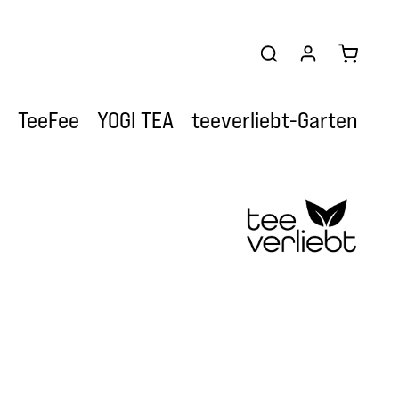
Warenkor
TeeFee
YOGI TEA
teeverliebt-Garten