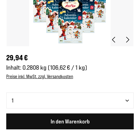
Regulärer Preis:
29,94 €
Inhalt:
0.2808 kg
(106,62 € / 1 kg)
Preise inkl. MwSt. zzgl. Versandkosten
Produkt Anzahl: Gib den gewünschten Wert ein oder benutze 
In den Warenkorb