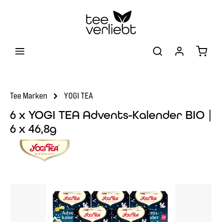
Zum Hauptinhalt springen
Warenk
Tee Marken
YOGI TEA
6 x YOGI TEA Advents-Kalender BIO |
6 x 46,8g
Bildergalerie überspringen