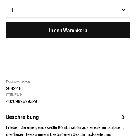
Produkt Anzahl: Gib den gewünschten Wert ein oder benutze 
In den Warenkorb
Produktnummer:
29932-6
GTIN/EAN:
4020989699329
Beschreibung
Erleben Sie eine genussvolle Kombination aus erlesenen Zutaten,
die diesen Tee zu einem besonderen Geschmackserlebnis