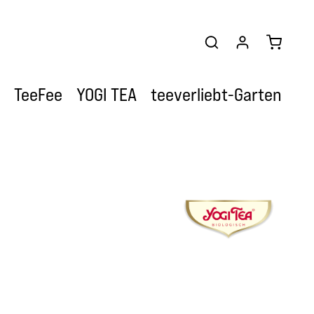
Warenkor
TeeFee
YOGI TEA
teeverliebt-Garten