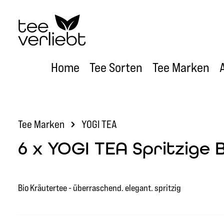
um Hauptinhalt springen
Zur Hauptnavigation springen
Home
Tee Sorten
Tee Marken
Tee Marken
YOGI TEA
6 x YOGI TEA Spritzige 
Bio Kräutertee - überraschend. elegant. spritzig
Bildergalerie überspringen