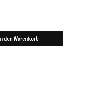
en Wert ein oder benutze die Schaltflächen um d
In den Warenkorb