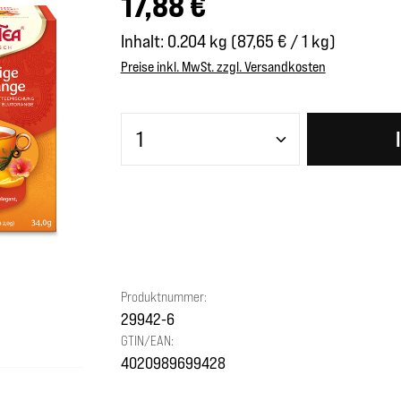
17,88 €
Inhalt:
0.204 kg
(87,65 € / 1 kg)
Preise inkl. MwSt. zzgl. Versandkosten
Produkt Anzahl: Gib den gewünscht
Produktnummer:
29942-6
GTIN/EAN:
4020989699428