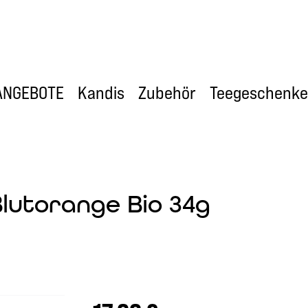
ANGEBOTE
Kandis
Zubehör
Teegeschenke
Blutorange Bio 34g
Regulärer Preis: