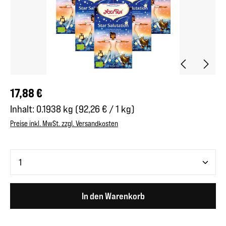
Regulärer Preis:
17,88 €
Inhalt:
0.1938 kg
(92,26 € / 1 kg)
Preise inkl. MwSt. zzgl. Versandkosten
Produkt Anzahl: Gib den gewünschten Wert ein oder benutze 
In den Warenkorb