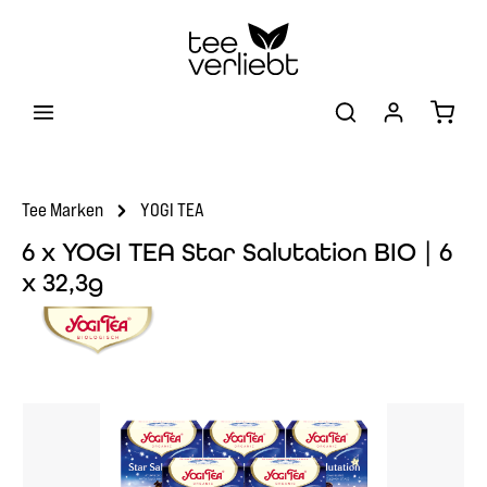
Zum Hauptinhalt springen
Warenk
Tee Marken
YOGI TEA
6 x YOGI TEA Star Salutation BIO | 6
x 32,3g
Bildergalerie überspringen