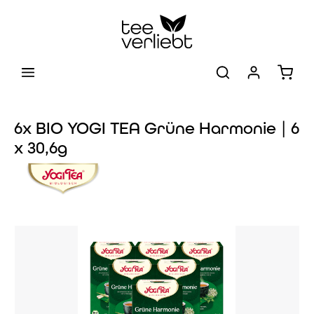
Zum Hauptinhalt springen
Warenk
6x BIO YOGI TEA Grüne Harmonie | 6
x 30,6g
Bildergalerie überspringen