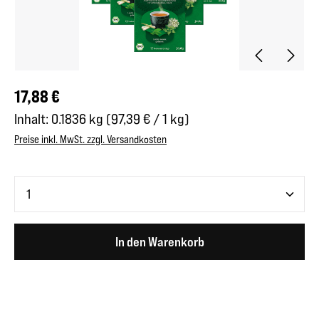
Regulärer Preis:
17,88 €
Inhalt:
0.1836 kg
(97,39 € / 1 kg)
Preise inkl. MwSt. zzgl. Versandkosten
Produkt Anzahl: Gib den gewünschten Wert ein oder benutze 
In den Warenkorb