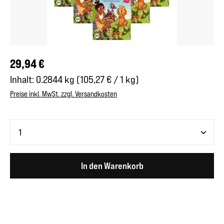
Regulärer Preis:
29,94 €
Inhalt:
0.2844 kg
(105,27 € / 1 kg)
Preise inkl. MwSt. zzgl. Versandkosten
Produkt Anzahl: Gib den gewünschten Wert ein oder benutze 
In den Warenkorb