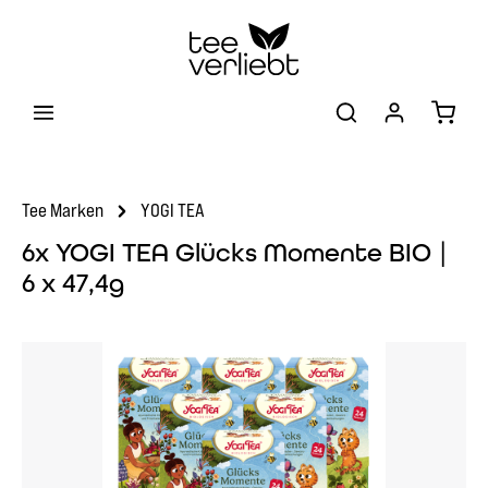
Zum Hauptinhalt springen
Warenk
Tee Marken
YOGI TEA
6x YOGI TEA Glücks Momente BIO |
6 x 47,4g
Bildergalerie überspringen