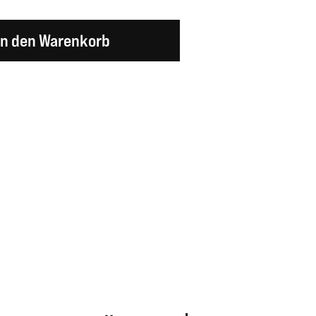
en Wert ein oder benutze die Schaltflächen um d
In den Warenkorb