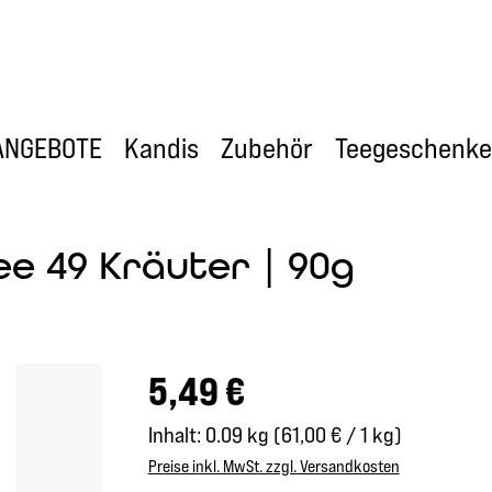
ANGEBOTE
Kandis
Zubehör
Teegeschenke
ee 49 Kräuter | 90g
Regulärer Preis:
5,49 €
Inhalt:
0.09 kg
(61,00 € / 1 kg)
Preise inkl. MwSt. zzgl. Versandkosten