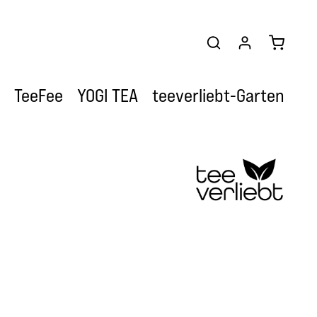
Warenkor
TeeFee
YOGI TEA
teeverliebt-Garten