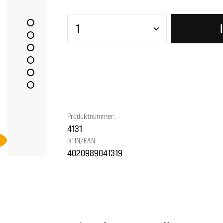
Produkt Anzahl: Gib den gewünscht
Produktnummer:
4131
GTIN/EAN:
4020989041319