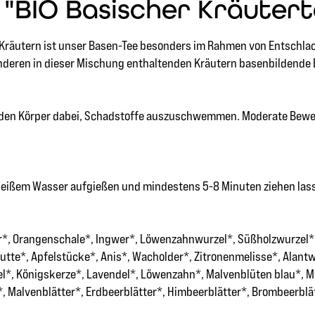
"BIO Basischer Kräuterte
Kräutern ist unser Basen-Tee besonders im Rahmen von Entschlac
anderen in dieser Mischung enthaltenden Kräutern basenbildende 
zt den Körper dabei, Schadstoffe auszuschwemmen. Moderate Bew
C heißem Wasser aufgießen und mindestens 5-8 Minuten ziehen las
*, Orangenschale*, Ingwer*, Löwenzahnwurzel*, Süßholzwurzel*, 
tte*, Apfelstücke*, Anis*, Wacholder*, Zitronenmelisse*, Alantw
*, Königskerze*, Lavendel*, Löwenzahn*, Malvenblüten blau*, Mu
*, Malvenblätter*, Erdbeerblätter*, Himbeerblätter*, Brombeerblä