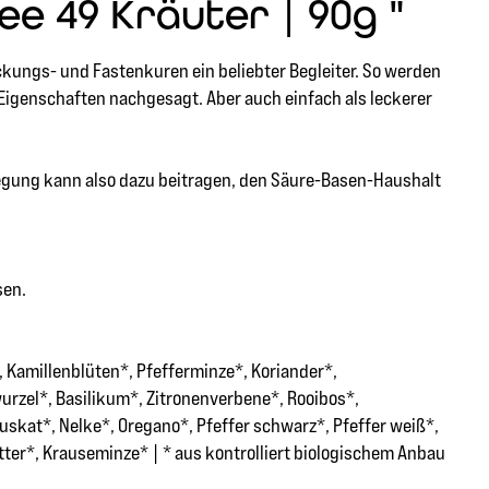
e 49 Kräuter | 90g "
kungs- und Fastenkuren ein beliebter Begleiter. So werden
Eigenschaften nachgesagt. Aber auch einfach als leckerer
egung kann also dazu beitragen, den Säure-Basen-Haushalt
sen.
Kamillenblüten*, Pfefferminze*, Koriander*,
urzel*, Basilikum*, Zitronenverbene*, Rooibos*,
skat*, Nelke*, Oregano*, Pfeffer schwarz*, Pfeffer weiß*,
tter*, Krauseminze* | * aus kontrolliert biologischem Anbau