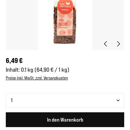
Regulärer Preis:
6,49 €
Inhalt:
0.1 kg
(64,90 € / 1 kg)
Preise inkl. MwSt. zzgl. Versandkosten
Produkt Anzahl: Gib den gewünschten Wert ein oder benutze 
In den Warenkorb