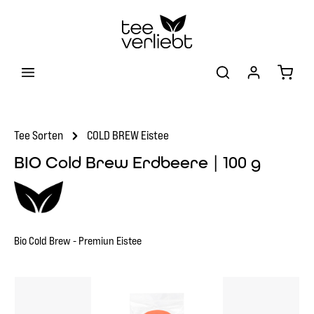
Zum Hauptinhalt springen
Warenk
Tee Sorten
COLD BREW Eistee
BIO Cold Brew Erdbeere | 100 g
Bio Cold Brew - Premiun Eistee
Bildergalerie überspringen