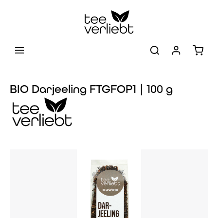
Zum Hauptinhalt springen
Warenk
BIO Darjeeling FTGFOP1 | 100 g
Bildergalerie überspringen