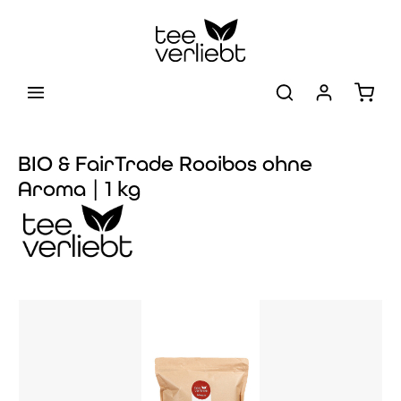
Zum Hauptinhalt springen
Warenk
BIO & FairTrade Rooibos ohne
Aroma | 1 kg
Bildergalerie überspringen