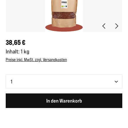
Regulärer Preis:
38,65 €
Inhalt:
1 kg
Preise inkl. MwSt. zzgl. Versandkosten
Produkt Anzahl: Gib den gewünschten Wert ein oder benutze 
In den Warenkorb