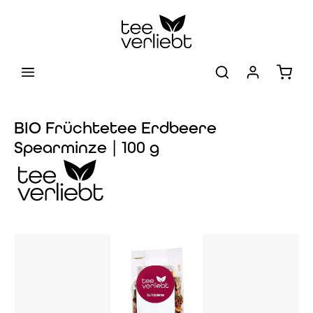
Zum Hauptinhalt springen
Warenk
BIO Früchtetee Erdbeere
Spearminze | 100 g
Bildergalerie überspringen