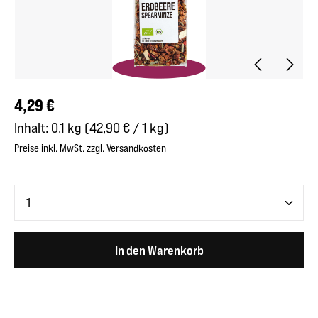
Regulärer Preis:
4,29 €
Inhalt:
0.1 kg
(42,90 € / 1 kg)
Preise inkl. MwSt. zzgl. Versandkosten
Produkt Anzahl: Gib den gewünschten Wert ein oder benutze 
In den Warenkorb