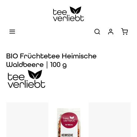
Zum Hauptinhalt springen
Warenk
BIO Früchtetee Heimische
Waldbeere | 100 g
Bildergalerie überspringen