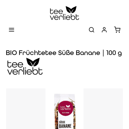
Zum Hauptinhalt springen
Warenk
BIO Früchtetee Süße Banane | 100 g
Bildergalerie überspringen