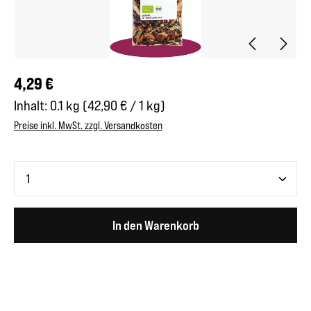
Regulärer Preis:
4,29 €
Inhalt:
0.1 kg
(42,90 € / 1 kg)
Preise inkl. MwSt. zzgl. Versandkosten
Produkt Anzahl: Gib den gewünschten Wert ein oder benutze 
In den Warenkorb